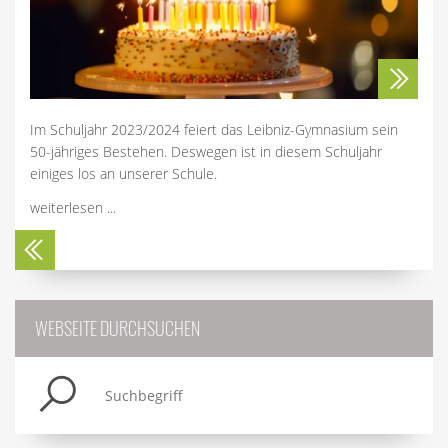
Im Schuljahr 2023/2024 feiert das Leibniz-Gymnasium sein
50-jähriges Bestehen. Deswegen ist in diesem Schuljahr
einiges los an unserer Schule.
weiterlesen ...
WEBSEITE DURCHSUCHEN